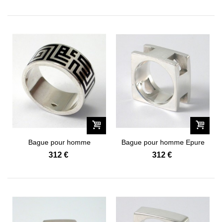
Bague pour homme
Bague pour homme Epure
Graphique "110-3"
"046"
312 €
312 €