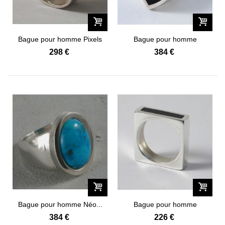
Bague pour homme Pixels
Bague pour homme
"125-2"
Templiers "131-2"
298 €
384 €
Bague pour homme Néo...
Bague pour homme
Contemporaine...
384 €
226 €