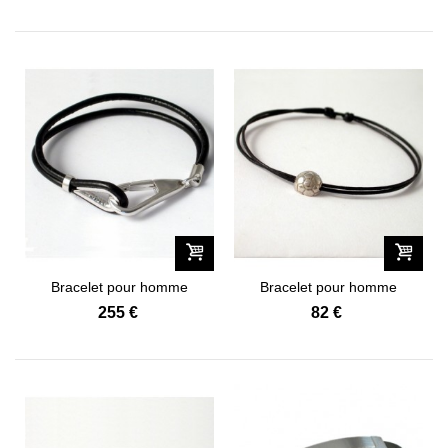
Bracelet pour homme
Bracelet pour homme
Varappe...
Sportif "134-1"
255 €
82 €