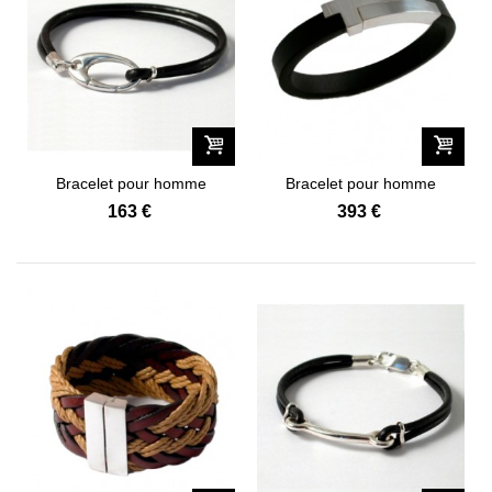
Bracelet pour homme
Bracelet pour homme
Varappe...
Epure...
163 €
393 €