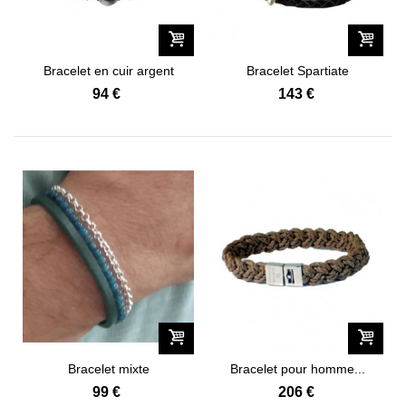
Bracelet en cuir argent
Bracelet Spartiate
acier et...
94 €
143 €
Bracelet mixte
Bracelet pour homme...
99 €
206 €