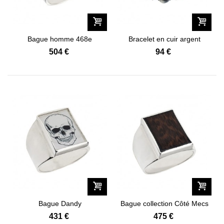
Bague homme 468e
Bracelet en cuir argent
acier et...
504 €
94 €
Bague Dandy
Bague collection Côté Mecs
431 €
475 €