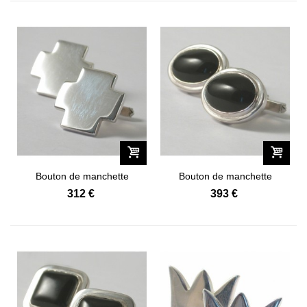
Bouton de manchette
Bouton de manchette
Monacale...
Néo...
312 €
393 €