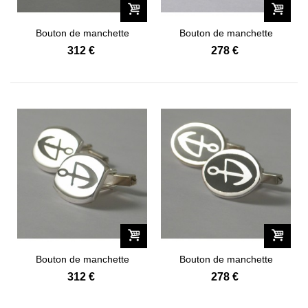
Bouton de manchette
Bouton de manchette
Navale "066-1"
Navale "066-2"
312 €
278 €
Bouton de manchette
Bouton de manchette
Navale "067-1"
Navale "067-2"
312 €
278 €