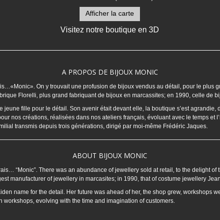
Afficher la carte
Visitez notre boutique en 3D
A PROPOS DE BIJOUX MONIC
Marais…«Monic». On y trouvait une profusion de bijoux vendus au détail, pour le pl
rique Florelli, plus grand fabriquant de bijoux en marcassites; en 1990, celle de bi
une fille pour le détail. Son avenir était devant elle, la boutique s’est agrandie, 
pour nos créations, réalisées dans nos ateliers français, évoluant avec le temps et 
familial transmis depuis trois générations, dirigé par moi-même Frédéric Jaques.
ABOUT BIJOUX MONIC
rais… “Monic”. There was an abundance of jewellery sold at retail, to the delight of t
gest manufacturer of jewellery in marcasites; in 1990, that of costume jewellery Jea
den name for the detail. Her future was ahead of her, the shop grew, workshops w
ch workshops, evolving with the time and imagination of customers.