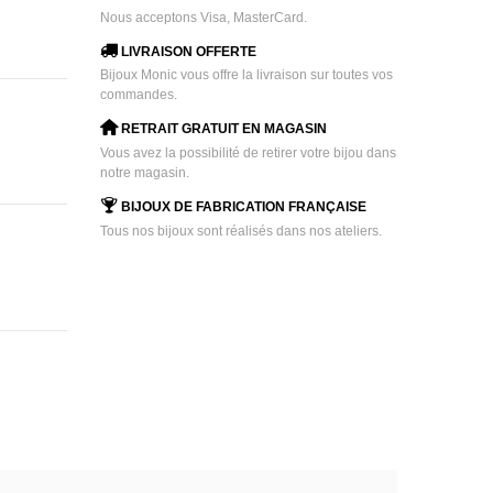
Nous acceptons Visa, MasterCard.
LIVRAISON OFFERTE
Bijoux Monic vous offre la livraison sur toutes vos
commandes.
RETRAIT GRATUIT EN MAGASIN
Vous avez la possibilité de retirer votre bijou dans
notre magasin.
BIJOUX DE FABRICATION FRANÇAISE
Tous nos bijoux sont réalisés dans nos ateliers.