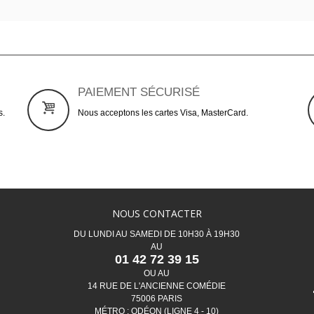
PAIEMENT SÉCURISÉ
s.
Nous acceptons les cartes Visa, MasterCard.
NOUS CONTACTER
DU LUNDI AU SAMEDI DE 10H30 À 19H30
AU
01 42 72 39 15
OU AU
14 RUE DE L'ANCIENNE COMÉDIE
75006 PARIS
MÉTRO : ODÉON (LIGNE 4 - 10)