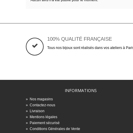
Aucun avis n'a été publié pour le moment.
100% QUALITÉ FRANÇAISE
Tous nos bijoux sont réalisés dans vos ateliers à Pari
INFORMATIONS
»
Nos magasins
»
Contactez-nous
»
Livraison
»
Mentions légales
»
Paiement sécurisé
»
Conditions Générales de Vente