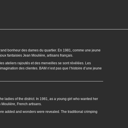
us grand bonheur des dames du quartier. En 1981, comme une jeune
joux fantaisies Jean Moulière, artisans français.
des ateliers rajoutés et des merveilles se sont révélées. Les
l’imagination des clientes. BAM n’est pas que l’histoire d’une jeune
he ladies of the district. In 1981, as a young girl who wanted her
n Moulière, French artisans.
ere added and wonders were revealed. The traditional crimping