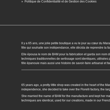
»
Politique de Confidentialité et de Gestion des Cookies
Il y a 65 ans, une jolie petite boutique a vu le jour au cœur du 
fille qui souhaite son indépendance, elle décida de reprendre la fab
Elle épousa le nom de BAM pour la fabrication et garda son nom de je
techniques traditionnelles de sertissage sont identiques, utilisées 
fille épanouie mais aussi une histoire de savoir-faire artisanal et 
65 years ago, a pretty little shop was created in the heart of the Ma
independence, she decided to take over the Florelli factory, the lar
She married the name of BAM for the manufacture and kept her mai
techniques are identical, used for our creations, made in our Fren