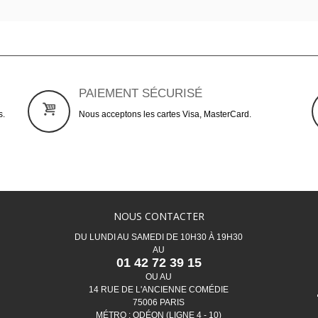
PAIEMENT SÉCURISÉ
s.
Nous acceptons les cartes Visa, MasterCard.
NOUS CONTACTER
DU LUNDI AU SAMEDI DE 10H30 À 19H30
AU
01 42 72 39 15
OU AU
14 RUE DE L'ANCIENNE COMÉDIE
75006 PARIS
MÉTRO : ODÉON (LIGNE 4 - 10)