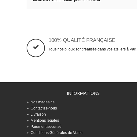
Aucun avis n'a été publié pour le moment.
100% QUALITÉ FRANÇAISE
Tous nos bijoux sont réalisés dans vos ateliers à Pari
INFORMATIONS
»
Nos magasins
»
Contactez-nous
»
Livraison
»
Mentions légales
»
Paiement sécurisé
»
Conditions Générales de Vente