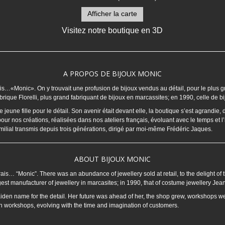
Afficher la carte
Visitez notre boutique en 3D
A PROPOS DE BIJOUX MONIC
Marais…«Monic». On y trouvait une profusion de bijoux vendus au détail, pour le pl
rique Florelli, plus grand fabriquant de bijoux en marcassites; en 1990, celle de bi
une fille pour le détail. Son avenir était devant elle, la boutique s’est agrandie, 
pour nos créations, réalisées dans nos ateliers français, évoluant avec le temps et 
familial transmis depuis trois générations, dirigé par moi-même Frédéric Jaques.
ABOUT BIJOUX MONIC
rais… “Monic”. There was an abundance of jewellery sold at retail, to the delight of t
gest manufacturer of jewellery in marcasites; in 1990, that of costume jewellery Jea
den name for the detail. Her future was ahead of her, the shop grew, workshops w
ch workshops, evolving with the time and imagination of customers.