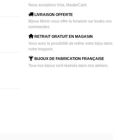
Nous acceptons Visa, MasterCard.
LIVRAISON OFFERTE
Bijoux Monic vous offre la livraison sur toutes vos
commandes.
RETRAIT GRATUIT EN MAGASIN
Vous avez la possibilité de retirer votre bijou dans
notre magasin.
BIJOUX DE FABRICATION FRANÇAISE
Tous nos bijoux sont réalisés dans nos ateliers.