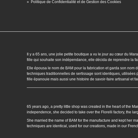
»
Politique de Confidentialité et de Gestion des Cookies
Il y a 65 ans, une jolie petite boutique a vu le jour au cœur du 
fille qui souhaite son indépendance, elle décida de reprendre la fab
Elle épousa le nom de BAM pour la fabrication et garda son nom de je
techniques traditionnelles de sertissage sont identiques, utilisées 
fille épanouie mais aussi une histoire de savoir-faire artisanal et 
65 years ago, a pretty little shop was created in the heart of the Ma
independence, she decided to take over the Florelli factory, the lar
She married the name of BAM for the manufacture and kept her mai
techniques are identical, used for our creations, made in our Fren