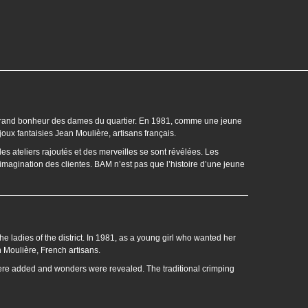
us grand bonheur des dames du quartier. En 1981, comme une jeune
joux fantaisies Jean Moulière, artisans français.
des ateliers rajoutés et des merveilles se sont révélées. Les
l’imagination des clientes. BAM n’est pas que l’histoire d’une jeune
he ladies of the district. In 1981, as a young girl who wanted her
n Moulière, French artisans.
ere added and wonders were revealed. The traditional crimping