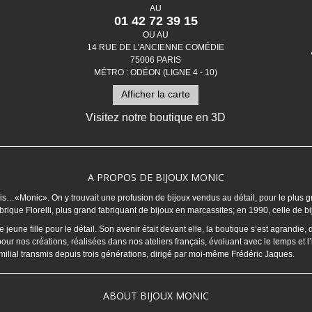
AU
01 42 72 39 15
OU AU
14 RUE DE L'ANCIENNE COMÉDIE
75006 PARIS
MÉTRO : ODÉON (LIGNE 4 - 10)
Afficher la carte
Visitez notre boutique en 3D
A PROPOS DE BIJOUX MONIC
Marais…«Monic». On y trouvait une profusion de bijoux vendus au détail, pour le pl
rique Florelli, plus grand fabriquant de bijoux en marcassites; en 1990, celle de bi
une fille pour le détail. Son avenir était devant elle, la boutique s’est agrandie, 
pour nos créations, réalisées dans nos ateliers français, évoluant avec le temps et 
familial transmis depuis trois générations, dirigé par moi-même Frédéric Jaques.
ABOUT BIJOUX MONIC