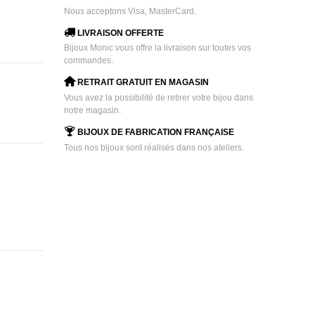
Nous acceptons Visa, MasterCard.
LIVRAISON OFFERTE
Bijoux Monic vous offre la livraison sur toutes vos
commandes.
RETRAIT GRATUIT EN MAGASIN
Vous avez la possibilité de retirer votre bijou dans
notre magasin.
BIJOUX DE FABRICATION FRANÇAISE
Tous nos bijoux sont réalisés dans nos ateliers.